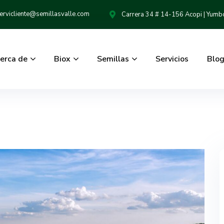
ervicliente@semillasvalle.com
Carrera 34 # 14-156 Acopi | Yumb
erca de
Biox
Semillas
Servicios
Blo